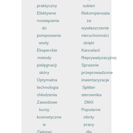
praktyczny
sukien
Efektywne
Rekompensata
rozwiązania
za
do
wywłaszczenie
pompowania
nieruchomości
wody.
dzięki
Eksperckie
Kancelarii
metody
Reprywatyzacyjnej
pielęgnacji
Sprawnie
skóry
przeprowadzone
Optymalna
inwentaryzacje
technologia
Splitter
chłodzenia
sterownika
Zawodowe
DMX
kursy
Popularne
kosmetyczne
oferty
w
pracy
Zielonej
dla