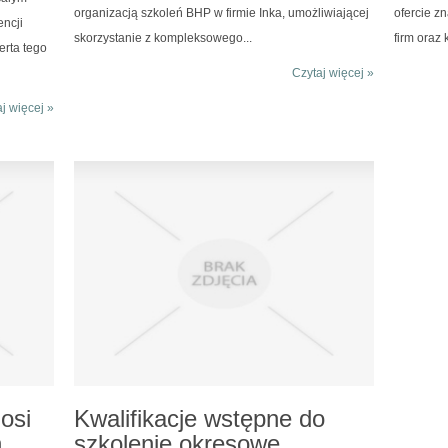
organizacją szkoleń BHP w firmie Inka, umożliwiającej
ofercie zn
ncji
skorzystanie z kompleksowego...
firm oraz k
erta tego
Czytaj więcej »
j więcej »
osi
Kwalifikacje wstępne do
h
szkolenie okresowe