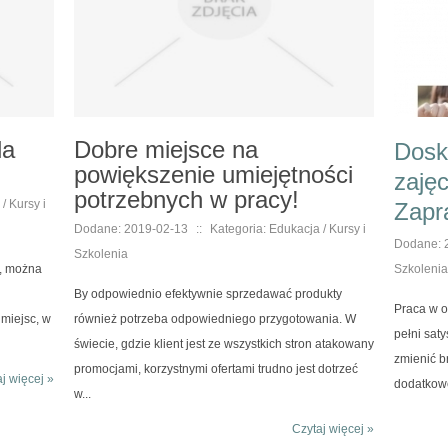
la
Dobre miejsce na
Dosk
powiększenie umiejętności
zaję
potrzebnych w pracy!
/ Kursy i
Zapr
Dodane: 2019-02-13
::
Kategoria: Edukacja / Kursy i
Dodane: 
Szkolenia
i, można
Szkolenia
By odpowiednio efektywnie sprzedawać produkty
Praca w o
 miejsc, w
również potrzeba odpowiedniego przygotowania. W
pełni sat
świecie, gdzie klient jest ze wszystkich stron atakowany
zmienić b
promocjami, korzystnymi ofertami trudno jest dotrzeć
j więcej »
dodatkowe 
w...
Czytaj więcej »