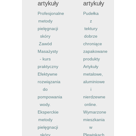
artykuły
artykuły
Profesjonalne
Pudełka
metody
z
pielęgnacji
tektury
skóry
dobrze
Zawód
chroniące
Masażysty
zapakowane
- kurs
produkty
praktyczny
Artykuły
Efektywne
metalowe,
rozwiązania
aluminiowe
do
i
pompowania
nierdzewne
wody.
online.
Eksperckie
Wymarzone
metody
mieszkania
pielęgnacji
w
skóry
Plewiskach