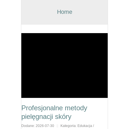
Home
Profesjonalne metody
pielęgnacji skóry
Dodane: 2026-07-30
::
Kategoria: Edukacja /