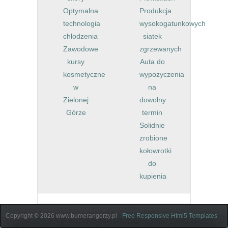
Optymalna
Produkcja
technologia
wysokogatunkowych
chłodzenia
siatek
Zawodowe
zgrzewanych
kursy
Auta do
kosmetyczne
wypożyczenia
w
na
Zielonej
dowolny
Górze
termin
Solidnie
zrobione
kołowrotki
do
kupienia
Copyright © 2026 www.bumerangerzy.pl -
Free Responsive Html5 Templates