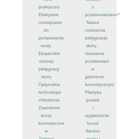
praktyczny
z
Efektywne
przebarwieniami?
rozwiązania
Nasza
do
codzienna
pompowania
pielęgnacja
wody.
skóry...
Eksperckie
Usuwanie
metody
przebarwień
pielęgnacji
w
skóry
gabinecie
Optymalna
kosmetycznym
technologia
Plastyka
chłodzenia
powiek
Zawodowe
i
kursy
wygładzanie
kosmetyczne
bruzd
w
Bardzo
Zielonej
znany i