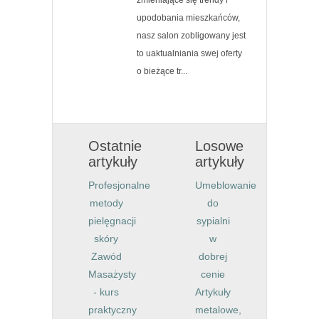
zmieniające się trendy i
upodobania mieszkańców,
nasz salon zobligowany jest
to uaktualniania swej oferty
o bieżące tr...
Ostatnie
Losowe
artykuły
artykuły
Profesjonalne
Umeblowanie
metody
do
pielęgnacji
sypialni
skóry
w
Zawód
dobrej
Masażysty
cenie
- kurs
Artykuły
praktyczny
metalowe,