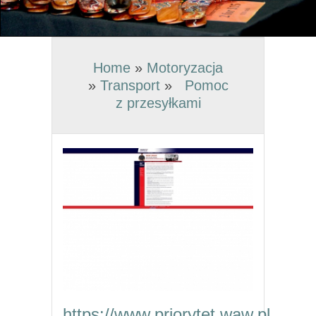
Home
»
Motoryzacja
»
Transport
»
Pomoc
z przesyłkami
https://www.priorytet.waw.pl