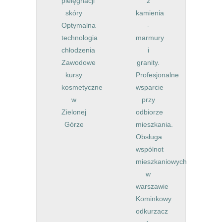
pielęgnacji
z
skóry
kamienia
Optymalna
-
technologia
marmury
chłodzenia
i
Zawodowe
granity.
kursy
Profesjonalne
kosmetyczne
wsparcie
w
przy
Zielonej
odbiorze
Górze
mieszkania.
Obsługa
wspólnot
mieszkaniowych
w
warszawie
Kominkowy
odkurzacz