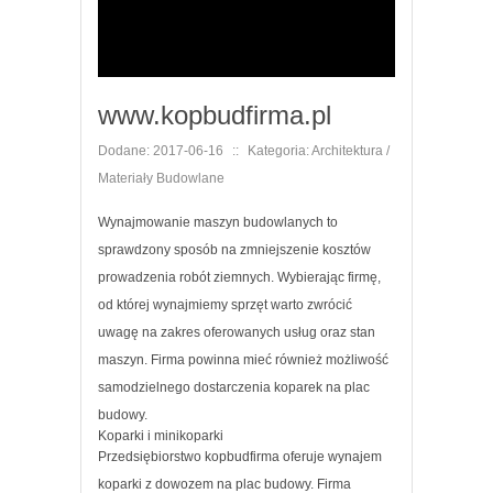
www.kopbudfirma.pl
Dodane: 2017-06-16
::
Kategoria: Architektura /
Materiały Budowlane
Wynajmowanie maszyn budowlanych to
sprawdzony sposób na zmniejszenie kosztów
prowadzenia robót ziemnych. Wybierając firmę,
od której wynajmiemy sprzęt warto zwrócić
uwagę na zakres oferowanych usług oraz stan
maszyn. Firma powinna mieć również możliwość
samodzielnego dostarczenia koparek na plac
budowy.
Koparki i minikoparki
Przedsiębiorstwo kopbudfirma oferuje wynajem
koparki z dowozem na plac budowy. Firma