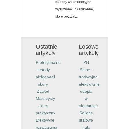
drabiny wielofunkcyjne
wysuwane i dwustronne,
które pozwal...
Ostatnie
Losowe
artykuły
artykuły
Profesjonalne
ZN
metody
Shine -
pielęgnacji
tradycyjne
skóry
elektrownie
Zawód
odejdą
Masażysty
w
- kurs
niepamięć
praktyczny
Solidne
Efektywne
stalowe
rozwiązania
hale