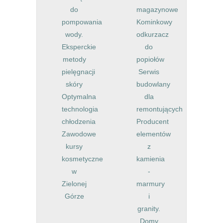
do
magazynowe
pompowania
Kominkowy
wody.
odkurzacz
Eksperckie
do
metody
popiołów
pielęgnacji
Serwis
skóry
budowlany
Optymalna
dla
technologia
remontujących
chłodzenia
Producent
Zawodowe
elementów
kursy
z
kosmetyczne
kamienia
w
-
Zielonej
marmury
Górze
i
granity.
Domy