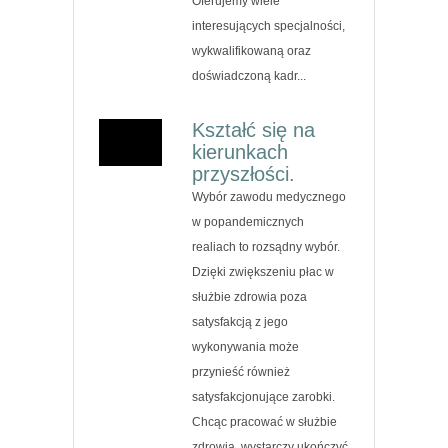
Oferujemy wiele
interesujących specjalności,
wykwalifikowaną oraz
doświadczoną kadr...
Kształć się na
kierunkach
przyszłości.
Wybór zawodu medycznego
w popandemicznych
realiach to rozsądny wybór.
Dzięki zwiększeniu płac w
służbie zdrowia poza
satysfakcją z jego
wykonywania może
przynieść również
satysfakcjonujące zarobki.
Chcąc pracować w służbie
zdrowia, wystarczy ukończyć