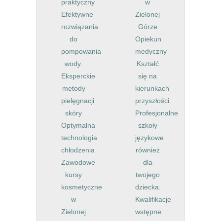
praktyczny
w
Efektywne
Zielonej
rozwiązania
Górze
do
Opiekun
pompowania
medyczny
wody.
Kształć
Eksperckie
się na
metody
kierunkach
pielęgnacji
przyszłości.
skóry
Profesjonalne
Optymalna
szkoły
technologia
językowe
chłodzenia
również
Zawodowe
dla
kursy
twojego
kosmetyczne
dziecka.
w
Kwalifikacje
Zielonej
wstępne