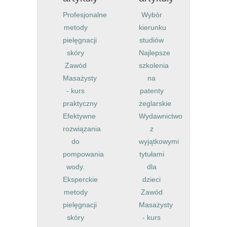
Profesjonalne
Wybór
metody
kierunku
pielęgnacji
studiów
skóry
Najlepsze
Zawód
szkolenia
Masażysty
na
- kurs
patenty
praktyczny
żeglarskie
Efektywne
Wydawnictwo
rozwiązania
z
do
wyjątkowymi
pompowania
tytułami
wody.
dla
Eksperckie
dzieci
metody
Zawód
pielęgnacji
Masażysty
skóry
- kurs