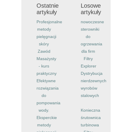
Ostatnie
Losowe
artykuły
artykuły
Profesjonalne
nowoczesne
metody
sterowniki
pielęgnacji
do
skóry
ogrzewania
Zawód
dla firm
Masażysty
Filtry
- kurs
Explorer
praktyczny
Dystrybucja
Efektywne
nierdzewnych
rozwiązania
wyrobów
do
stalowych
pompowania
wody.
Konieczna
Eksperckie
śrutownica
metody
turbinowa