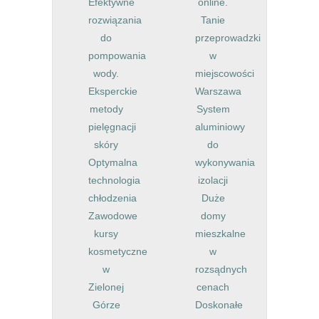
Efektywne
online.
rozwiązania
Tanie
do
przeprowadzki
pompowania
w
wody.
miejscowości
Eksperckie
Warszawa
metody
System
pielęgnacji
aluminiowy
skóry
do
Optymalna
wykonywania
technologia
izolacji
chłodzenia
Duże
Zawodowe
domy
kursy
mieszkalne
kosmetyczne
w
w
rozsądnych
Zielonej
cenach
Górze
Doskonałe