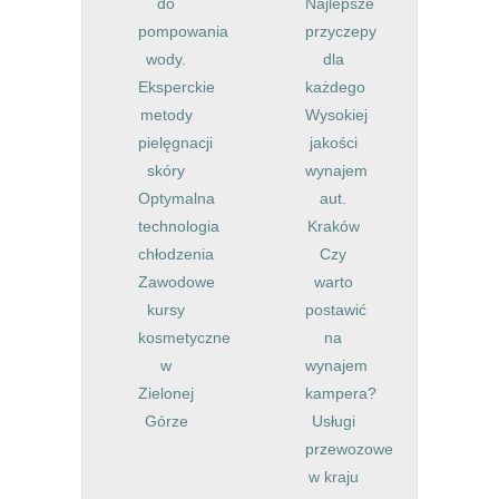
do
Najlepsze
pompowania
przyczepy
wody.
dla
Eksperckie
każdego
metody
Wysokiej
pielęgnacji
jakości
skóry
wynajem
Optymalna
aut.
technologia
Kraków
chłodzenia
Czy
Zawodowe
warto
kursy
postawić
kosmetyczne
na
w
wynajem
Zielonej
kampera?
Górze
Usługi
przewozowe
w kraju