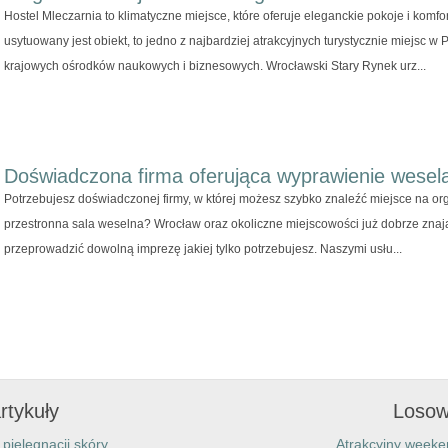
Hostel Mleczarnia to klimatyczne miejsce, które oferuje eleganckie pokoje i komfo
usytuowany jest obiekt, to jedno z najbardziej atrakcyjnych turystycznie miejsc w 
krajowych ośrodków naukowych i biznesowych. Wrocławski Stary Rynek urz...
Doświadczona firma oferująca wyprawienie wesel
Potrzebujesz doświadczonej firmy, w której możesz szybko znaleźć miejsce na org
przestronna sala weselna? Wrocław oraz okoliczne miejscowości już dobrze znaj
przeprowadzić dowolną imprezę jakiej tylko potrzebujesz. Naszymi usłu...
rtykuły
Losow
pielęgnacji skóry
Atrakcyjny week