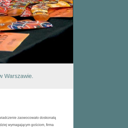
 w Warszawie.
oświadczenie zaowocowało doskonałą
rdziej wymagającym gościom, firma