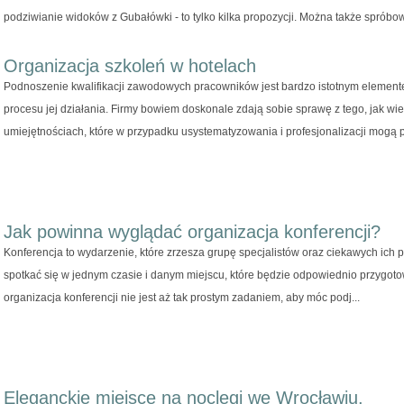
podziwianie widoków z Gubałówki - to tylko kilka propozycji. Można także spróbow
Organizacja szkoleń w hotelach
Podnoszenie kwalifikacji zawodowych pracowników jest bardzo istotnym elemente
procesu jej działania. Firmy bowiem doskonale zdają sobie sprawę z tego, jak wi
umiejętnościach, które w przypadku usystematyzowania i profesjonalizacji mogą p.
Jak powinna wyglądać organizacja konferencji?
Konferencja to wydarzenie, które zrzesza grupę specjalistów oraz ciekawych ich 
spotkać się w jednym czasie i danym miejscu, które będzie odpowiednio przygot
organizacja konferencji nie jest aż tak prostym zadaniem, aby móc podj...
Eleganckie miejsce na noclegi we Wrocławiu.