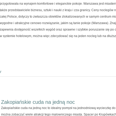
przygotowała na wynajem komfortowe i eleganckie pokoje. Warszawa jest miastem, 
także przedstawiciele biznesu, sztuki i nauki z kraju i zza granicy. Ceny noclegó
całej Polsce, dotyczy to zwłaszcza obiektów zlokalizowanych w samym centrum mi
wygodne i atrakcyjne cenowo rozwiązanie, jakim są tanie pokoje (Warszawa). Znajdu
zapewnia dostępność wszelkich wygód oraz sprawne i szybkie poruszanie się po
w systemie hotelowym, można więc zdecydować się na jeden nocleg lub na dłuższ
y
Zakopiańskie cuda na jedną noc
Zakopiańskie cuda na jedną noc to idealny pomysł na jednodniową wycieczkę d
można zobaczyć wiele atrakcji tego malowniczego miasta. Spacer po Krupówkach