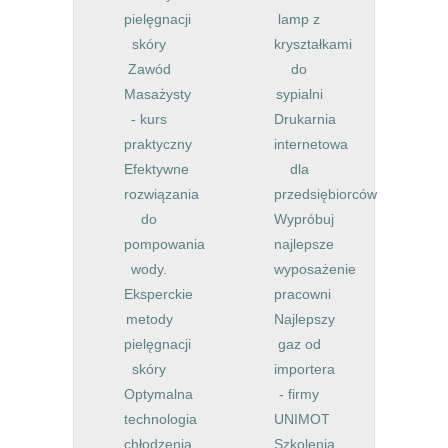
pielęgnacji
lamp z
skóry
kryształkami
Zawód
do
Masażysty
sypialni
- kurs
Drukarnia
praktyczny
internetowa
Efektywne
dla
rozwiązania
przedsiębiorców
do
Wypróbuj
pompowania
najlepsze
wody.
wyposażenie
Eksperckie
pracowni
metody
Najlepszy
pielęgnacji
gaz od
skóry
importera
Optymalna
- firmy
technologia
UNIMOT
chłodzenia
Szkolenia