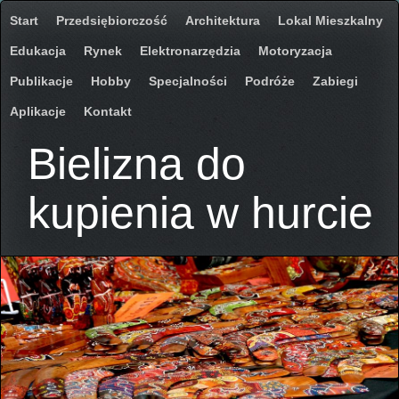
Start
Przedsiębiorczość
Architektura
Lokal Mieszkalny
Edukacja
Rynek
Elektronarzędzia
Motoryzacja
Publikacje
Hobby
Specjalności
Podróże
Zabiegi
Aplikacje
Kontakt
Bielizna do
kupienia w hurcie