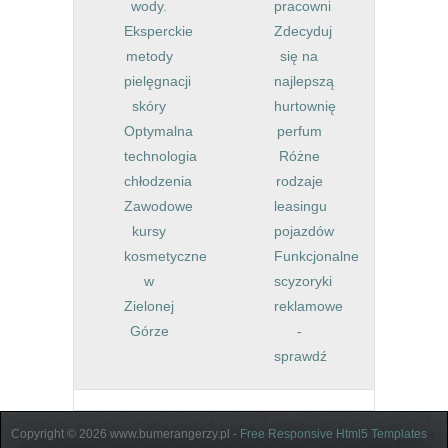
wody.
pracowni
Eksperckie
Zdecyduj
metody
się na
pielęgnacji
najlepszą
skóry
hurtownię
Optymalna
perfum
technologia
Różne
chłodzenia
rodzaje
Zawodowe
leasingu
kursy
pojazdów
kosmetyczne
Funkcjonalne
w
scyzoryki
Zielonej
reklamowe
Górze
-
sprawdź
Copyright © 2026 www.bumerangerzy.pl -
Free Responsive Html5 Templates