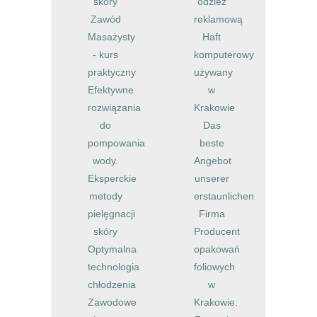
skóry
odzież
Zawód
reklamową
Masażysty
Haft
- kurs
komputerowy
praktyczny
używany
Efektywne
w
rozwiązania
Krakowie
do
Das
pompowania
beste
wody.
Angebot
Eksperckie
unserer
metody
erstaunlichen
pielęgnacji
Firma
skóry
Producent
Optymalna
opakowań
technologia
foliowych
chłodzenia
w
Zawodowe
Krakowie.