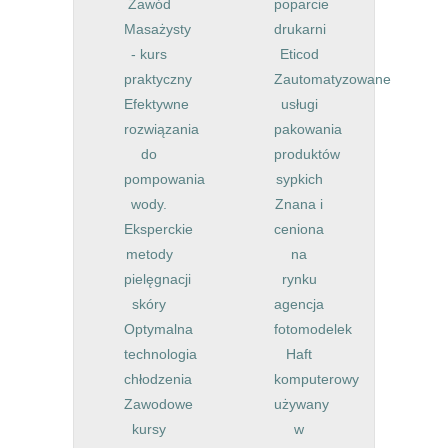
Zawód
poparcie
Masażysty
drukarni
- kurs
Eticod
praktyczny
Zautomatyzowane
Efektywne
usługi
rozwiązania
pakowania
do
produktów
pompowania
sypkich
wody.
Znana i
Eksperckie
ceniona
metody
na
pielęgnacji
rynku
skóry
agencja
Optymalna
fotomodelek
technologia
Haft
chłodzenia
komputerowy
Zawodowe
używany
kursy
w