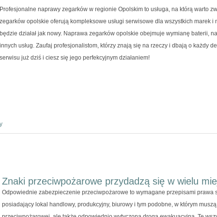
Profesjonalne naprawy zegarków w regionie Opolskim to usługa, na którą warto z
zegarków opolskie oferują kompleksowe usługi serwisowe dla wszystkich marek i m
będzie działał jak nowy. Naprawa zegarków opolskie obejmuje wymianę baterii, n
innych usług. Zaufaj profesjonalistom, którzy znają się na rzeczy i dbają o każdy d
serwisu już dziś i ciesz się jego perfekcyjnym działaniem!
y
Znaki przeciwpożarowe przydadzą się w wielu mie
Odpowiednie zabezpieczenie przeciwpożarowe to wymagane przepisami prawa sta
posiadający lokal handlowy, produkcyjny, biurowy i tym podobne, w którym muszą
przeciwpożarowej, ale także odpowiednio wytyczona droga ewakuacyjna. Te wszys