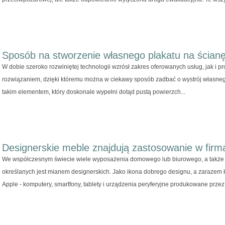
Sposób na stworzenie własnego plakatu na ścian
W dobie szeroko rozwiniętej technologii wzrósł zakres oferowanych usług, jak i p
rozwiązaniem, dzięki któremu można w ciekawy sposób zadbać o wystrój własnego
takim elementem, który doskonale wypełni dotąd pustą powierzch...
Designerskie meble znajdują zastosowanie w fir
We współczesnym świecie wiele wyposażenia domowego lub biurowego, a także 
określanych jest mianem designerskich. Jako ikona dobrego designu, a zarazem k
Apple - komputery, smartfony, tablety i urządzenia peryferyjne produkowane przez.