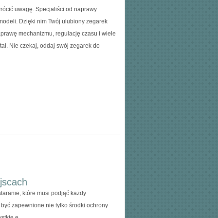
wrócić uwagę. Specjaliści od naprawy
odeli. Dzięki nim Twój ulubiony zegarek
aprawę mechanizmu, regulację czasu i wiele
etal. Nie czekaj, oddaj swój zegarek do
jscach
ranie, które musi podjąć każdy
 być zapewnione nie tylko środki ochrony
tkie e...