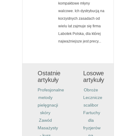
kompaktowe młyny
walcowe. Ich dystrybucją na
korzystnych zasadach od
wielu lat zajmuje się firma
Labotek Polska, dla której
najważniejsze jest precy...
Ostatnie
Losowe
artykuły
artykuły
Profesjonalne
Obroże
metody
Lecznicze
pielęgnacji
scalibor
skóry
Fartuchy
Zawód
dla
Masażysty
fryzjerów
- kurs
na