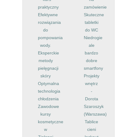
praktyczny
zamówienie
Efektywne
Skuteczne
rozwiązania
tabletki
do
do WC
pompowania
Niedrogie
wody.
ale
Eksperckie
bardzo
metody
dobre
pielęgnacji
smartfony
skóry
Projekty
Optymalna
wnętrz
technologia
-
chłodzenia
Dorota
Zawodowe
Szaroszyk
kursy
(Warszawa)
kosmetyczne
Tablice
w
cieni