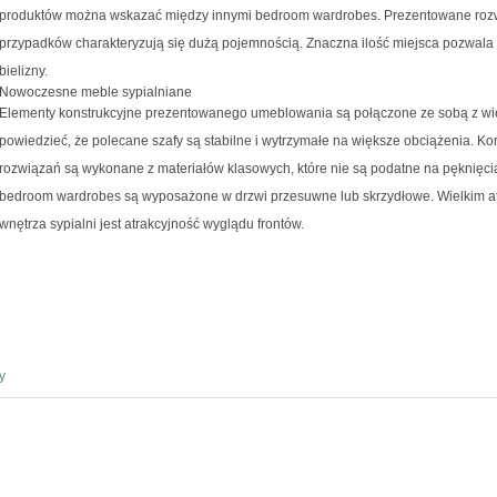
produktów można wskazać między innymi bedroom wardrobes. Prezentowane roz
przypadków charakteryzują się dużą pojemnością. Znaczna ilość miejsca pozwala 
bielizny.
Nowoczesne meble sypialniane
Elementy konstrukcyjne prezentowanego umeblowania są połączone ze sobą z wi
powiedzieć, że polecane szafy są stabilne i wytrzymałe na większe obciążenia. 
rozwiązań są wykonane z materiałów klasowych, które nie są podatne na pęknięcia
bedroom wardrobes są wyposażone w drzwi przesuwne lub skrzydłowe. Wielkim a
wnętrza sypialni jest atrakcyjność wyglądu frontów.
y