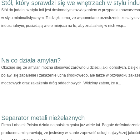
Stół, który sprawdzi się we wnętrzach w stylu indu
Stół do jadalni w stylu loft jest doskonałym rozwiązaniem w przypadku nowoczes
w stylu minimalistycznym. To dzięki temu, ze wspomniane przestrzenie zostały ur
industrialnym, posiadają wiele miejsca na to, aby znalazł się w nich wsp...
Na co działa amylan?
Okazuje się, że amylan można stosować zarówno u dzieci, jak i dorosłych. Dzięk
pojawi się zapalenie i zakażenie ucha środkowego, ale także w przypadku zakaż
moczowych oraz zakażenia dróg oddechowych. Widzimy zatem, że a...
Separator metali nieżelaznych
Firma Labotek Polska działa na polskim rynku już wiele lat. Bogate doświadczen
producentami sprawiają, że jesteśmy w stanie zapewnić usługi najwyższej jakości.