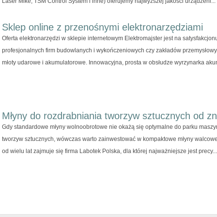
Laser Mike, TSM Control System i inne) oferujemy najwyższej jakości urządzeni...
Sklep online z przenośnymi elektronarzędziami
Oferta elektronarzędzi w sklepie internetowym Elektromajster jest na satysfakcjo
profesjonalnych firm budowlanych i wykończeniowych czy zakładów przemysłowych
młoty udarowe i akumulatorowe. Innowacyjna, prosta w obsłudze wyrzynarka akum
Młyny do rozdrabniania tworzyw sztucznych od zn
Gdy standardowe młyny wolnoobrotowe nie okażą się optymalne do parku masz
tworzyw sztucznych, wówczas warto zainwestować w kompaktowe młyny walcowe. 
od wielu lat zajmuje się firma Labotek Polska, dla której najważniejsze jest precy...