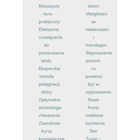
Masażysty
dzieci
- kurs
Viktigheten
praktyczny
av
Efektywne
helsematen
rozwiązania
i
do
hverdagen
pompowania
Wyposażenie
wody.
pizzerii-
Eksperckie
co
metody
powinno
pielęgnacji
być w
skóry
wyposażeniu
Optymalna
Nowe
technologia
fronty
chłodzenia
meblowe
Zawodowe
kuchenne
kursy
Ster
kosmetyczne
Tronic -