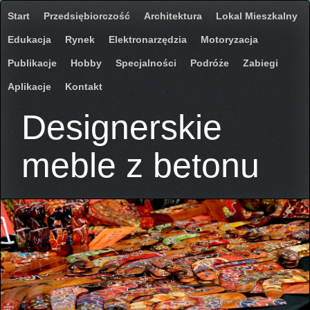
Start
Przedsiębiorczość
Architektura
Lokal Mieszkalny
Edukacja
Rynek
Elektronarzędzia
Motoryzacja
Publikacje
Hobby
Specjalności
Podróże
Zabiegi
Aplikacje
Kontakt
Designerskie
meble z betonu