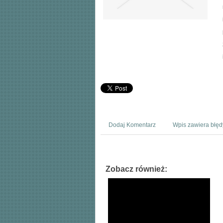
Dodaj Komentarz
Wpis zawiera błęd
Zobacz również: