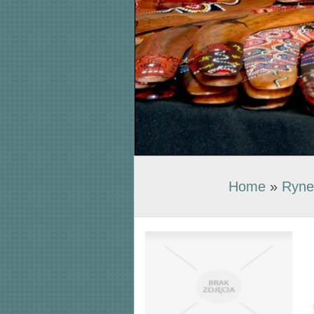
Home
»
Ryne