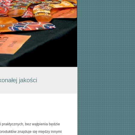
onałej jakości
i praktycznych, bez wątpienia będzie
produktów znajduje się między innymi