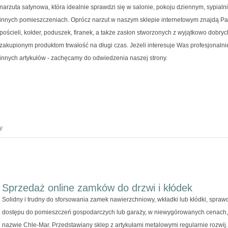
narzuta satynowa, która idealnie sprawdzi się w salonie, pokoju dziennym, sypialn
innych pomieszczeniach. Oprócz narzut w naszym sklepie internetowym znajdą P
pościeli, kołder, poduszek, firanek, a także zasłon stworzonych z wyjątkowo dobryc
zakupionym produktom trwałość na długi czas. Jeżeli interesuje Was profesjonal
innych artykułów - zachęcamy do odwiedzenia naszej strony.
y
Sprzedaż online zamków do drzwi i kłódek
Solidny i trudny do sforsowania zamek nawierzchniowy, wkładki lub kłódki, spra
dostępu do pomieszczeń gospodarczych lub garaży, w niewygórowanych cenach, 
nazwie Chle-Mar. Przedstawiany sklep z artykułami metalowymi regularnie rozwij..