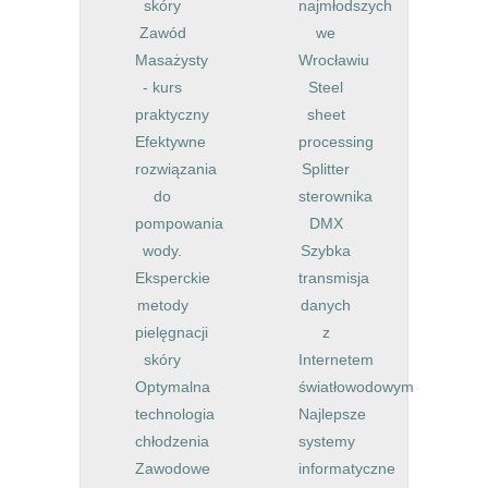
skóry
najmłodszych
Zawód
we
Masażysty
Wrocławiu
- kurs
Steel
praktyczny
sheet
Efektywne
processing
rozwiązania
Splitter
do
sterownika
pompowania
DMX
wody.
Szybka
Eksperckie
transmisja
metody
danych
pielęgnacji
z
skóry
Internetem
Optymalna
światłowodowym
technologia
Najlepsze
chłodzenia
systemy
Zawodowe
informatyczne