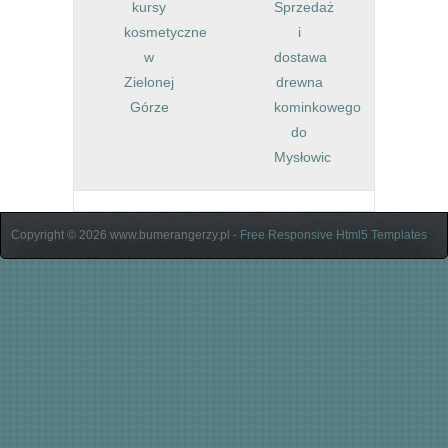
kursy
Sprzedaż
kosmetyczne
i
w
dostawa
Zielonej
drewna
Górze
kominkowego
do
Mysłowic
Copyright © 2026 www.bumerangerzy.pl -
Free Responsive Html5 Templates