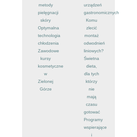
metody
urządzeń
pielęgnacji
gastronomicznych
skóry
Komu
Optymalna
zlecić
technologia
montaż
chłodzenia
odwodnień
Zawodowe
liniowych?
kursy
Świetna
kosmetyczne
dieta,
w
dla tych
Zielonej
którzy
Górze
nie
mają
czasu
gotować
Programy
wspierające
i