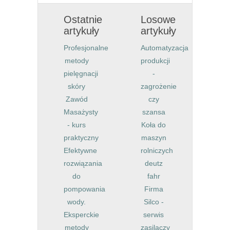
Ostatnie
Losowe
artykuły
artykuły
Profesjonalne
Automatyzacja
metody
produkcji
pielęgnacji
-
skóry
zagrożenie
Zawód
czy
Masażysty
szansa
- kurs
Koła do
praktyczny
maszyn
Efektywne
rolniczych
rozwiązania
deutz
do
fahr
pompowania
Firma
wody.
Silco -
Eksperckie
serwis
metody
zasilaczy