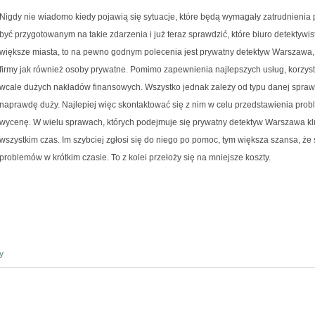
Nigdy nie wiadomo kiedy pojawią się sytuacje, które będą wymagały zatrudnienia 
być przygotowanym na takie zdarzenia i już teraz sprawdzić, które biuro detektywist
większe miasta, to na pewno godnym polecenia jest prywatny detektyw Warszawa, 
firmy jak również osoby prywatne. Pomimo zapewnienia najlepszych usług, korzys
wcale dużych nakładów finansowych. Wszystko jednak zależy od typu danej sprawy
naprawdę duży. Najlepiej więc skontaktować się z nim w celu przedstawienia probl
wycenę. W wielu sprawach, których podejmuje się prywatny detektyw Warszawa 
wszystkim czas. Im szybciej zgłosi się do niego po pomoc, tym większa szansa, ż
problemów w krótkim czasie. To z kolei przełoży się na mniejsze koszty.
y