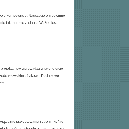
 swoje kompetencje. Nauczycielom powinno
nie takie proste zadanie. Ważne jest
 projektantów wprowadza w swej ofercie
rzede wszystkim użytkowe. Dodatkowo
cz...
wiąteczne przygotowania i upominki. Nie
niędzy, które następnie przeznaczymy na