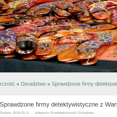
orczość
»
Doradztwo
»
Sprawdzone firmy detektyw
Sprawdzone firmy detektywistyczne z Wa
Dodane: 2018-05-11
::
Kategoria: Przedsiębiorczość / Doradztwo