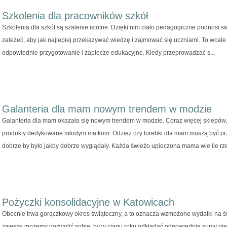
Szkolenia dla pracowników szkół
Szkolenia dla szkół są szalenie istotne. Dzięki nim ciało pedagogiczne podnosi
zależeć, aby jak najlepiej przekazywać wiedzę i zajmować się uczniami. To wcale 
odpowiednie przygotowanie i zaplecze edukacyjne. Kiedy przeprowadzać s...
Galanteria dla mam nowym trendem w modzie
Galanteria dla mam okazała się nowym trendem w modzie. Coraz więcej sklepów,
produkty dedykowane młodym matkom. Odzież czy torebki dla mam muszą być p
dobrze by było jakby dobrze wyglądały. Każda świeżo upieczona mama wie ile rze
Pożyczki konsolidacyjne w Katowicach
Obecnie trwa gorączkowy okres świąteczny, a to oznacza wzmożone wydatki na ś
zawsze możemy pozwolić sobie, by w ciągu roku odkładać odpowiednie sumy pie