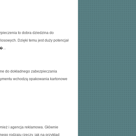
pieczenia to dobra dziedzina do
osowych. Dzięki temu jest duży potencjał
�...
czone do dokładnego zabezpieczania
rtymentu wchodzą opakowania kartonowe
ównież i agencja reklamowa. Głównie
nego rodzaju rzeczy, jak na przykład