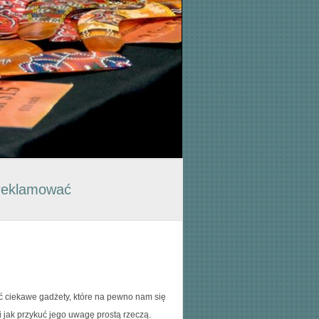
reklamować
 ciekawe gadżety, które na pewno nam się
i jak przykuć jego uwagę prostą rzeczą.