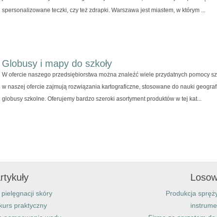
spersonalizowane teczki, czy też zdrapki. Warszawa jest miastem, w którym ...
Globusy i mapy do szkoły
W ofercie naszego przedsiębiorstwa można znaleźć wiele przydatnych pomocy s
w naszej ofercie zajmują rozwiązania kartograficzne, stosowane do nauki geografi
globusy szkolne. Oferujemy bardzo szeroki asortyment produktów w tej kat...
rtykuły
Losow
pielęgnacji skóry
Produkcja spręży
kurs praktyczny
instrum