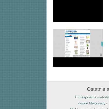
Ostatnie a
Profesjonalne metody 
Zawód Masażysty - 