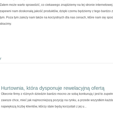
Zatem może warto sprawdzić, co ciekawego znajdziemy na tej stronie internetow
zapewni nam doskonałą jakość produktów, dzięki czemu będziemy z tego bardzo z
tym. Poza tym zależy nam także na korzystnych dla nas cenach, które nam się spo
stracimy.
y
Hurtownia, która dysponuje rewelacyjną ofertą
Obecnie firmy z różnych dziedzin bardzo mocno ze sobą konkurują i jest to zupeł
zawsze chce, mieć jak najmocniejszą pozycję na rynku, a przede wszystkim każda 
największą liczbę klientów, którzy stale będą korzystali z jej u...