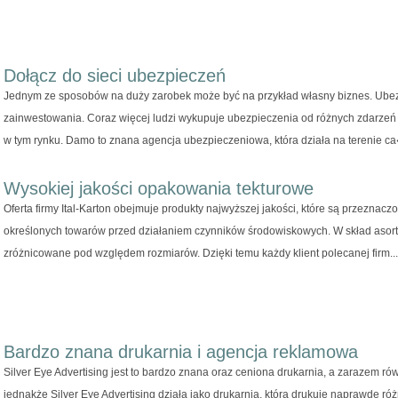
Dołącz do sieci ubezpieczeń
Jednym ze sposobów na duży zarobek może być na przykład własny biznes. Ubez
zainwestowania. Coraz więcej ludzi wykupuje ubezpieczenia od różnych zdarzeń l
w tym rynku. Damo to znana agencja ubezpieczeniowa, która działa na terenie ca
Wysokiej jakości opakowania tekturowe
Oferta firmy Ital-Karton obejmuje produkty najwyższej jakości, które są przezna
określonych towarów przed działaniem czynników środowiskowych. W skład aso
zróżnicowane pod względem rozmiarów. Dzięki temu każdy klient polecanej firm...
Bardzo znana drukarnia i agencja reklamowa
Silver Eye Advertising jest to bardzo znana oraz ceniona drukarnia, a zarazem r
jednakże Silver Eye Advertising działa jako drukarnia, która drukuje naprawdę róż