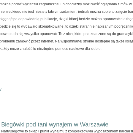
można podać wycieczki zagraniczne lub chociażby możliwość oglądania filmów w
niemieckiego nie jest niestety łatwym zadaniem, jednak można sobie to zajęcie bar
sięgnąć po odpowiednią publikację, dzięki której będzie można opanować niezbęd
będzie się to wydawało skomplikowane, to dzięki starannie napisanym podręczni
pewno uda się wszystko opanować. Te z nich, które przeznaczone są do gramaty
problemu zamówić przez internet. Na wspomnianej stronie dostępne są także książk
każdy może znaleźć tu niezbędne pomoce naukowe dla siebie.
y
Biegówki pod tani wynajem w Warszawie
NartyBiegowe to sklep i punkt wynajmu z kompleksowym wyposażeniem narciarski