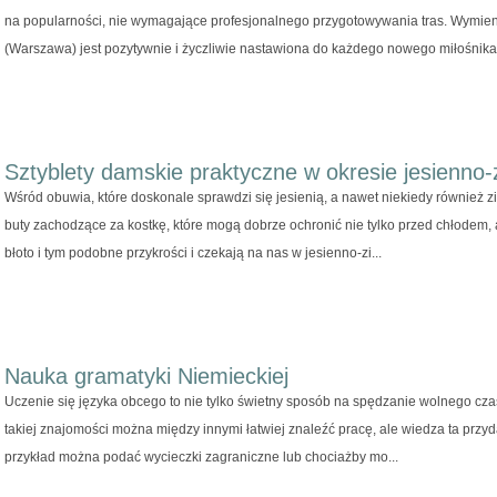
na popularności, nie wymagające profesjonalnego przygotowywania tras. Wymie
(Warszawa) jest pozytywnie i życzliwie nastawiona do każdego nowego miłośnika 
Sztyblety damskie praktyczne w okresie jesienn
Wśród obuwia, które doskonale sprawdzi się jesienią, a nawet niekiedy również zim
buty zachodzące za kostkę, które mogą dobrze ochronić nie tylko przed chłodem,
błoto i tym podobne przykrości i czekają na nas w jesienno-zi...
Nauka gramatyki Niemieckiej
Uczenie się języka obcego to nie tylko świetny sposób na spędzanie wolnego czasu
takiej znajomości można między innymi łatwiej znaleźć pracę, ale wiedza ta przy
przykład można podać wycieczki zagraniczne lub chociażby mo...