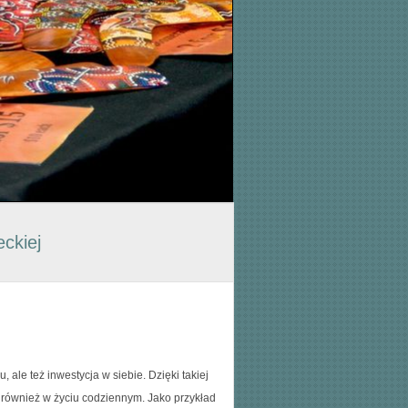
ckiej
ale też inwestycja w siebie. Dzięki takiej
ę również w życiu codziennym. Jako przykład