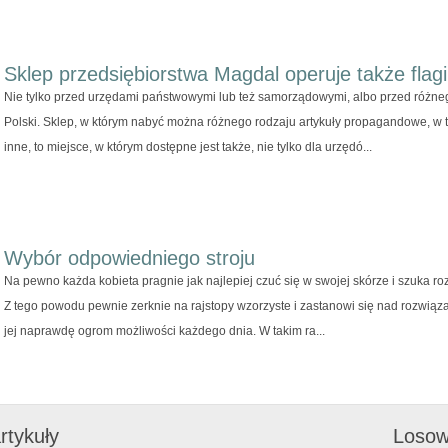
Sklep przedsiębiorstwa Magdal operuje także flagi
Nie tylko przed urzędami państwowymi lub też samorządowymi, albo przed różneg
Polski. Sklep, w którym nabyć można różnego rodzaju artykuły propagandowe, w ty
inne, to miejsce, w którym dostępne jest także, nie tylko dla urzędó...
Wybór odpowiedniego stroju
Na pewno każda kobieta pragnie jak najlepiej czuć się w swojej skórze i szuka rozw
Z tego powodu pewnie zerknie na rajstopy wzorzyste i zastanowi się nad rozwiązan
jej naprawdę ogrom możliwości każdego dnia. W takim ra...
rtykuły
Losow