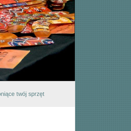
niące twój sprzęt