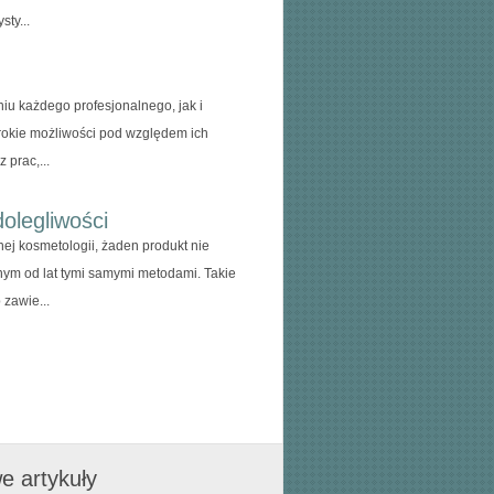
ty...
iu każdego profesjonalnego, jak i
okie możliwości pod względem ich
 prac,...
olegliwości
j kosmetologii, żaden produkt nie
m od lat tymi samymi metodami. Takie
 zawie...
e artykuły