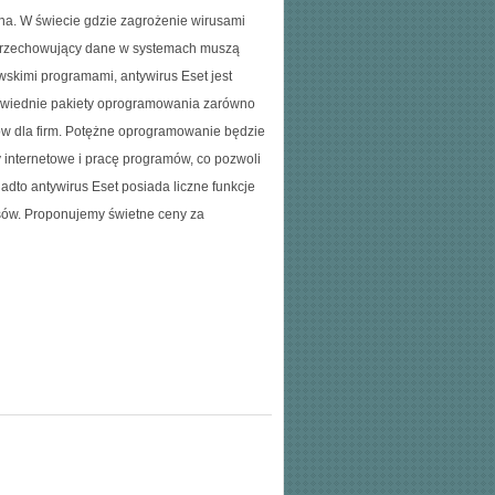
na. W świecie gdzie zagrożenie wirusami
m przechowujący dane w systemach muszą
skimi programami, antywirus Eset jest
owiednie pakiety oprogramowania zarówno
ów dla firm. Potężne oprogramowanie będzie
 internetowe i pracę programów, co pozwoli
adto antywirus Eset posiada liczne funkcje
usów. Proponujemy świetne ceny za