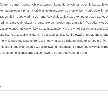
Ochrona danych zebranych w systemach komputerowych jest obecnie bardzo istot
komputerowymi czyha na każdym kroku, pracownicy biurowi jak i właściciele fir
zapewnić im odpowiednią ochronę. Aby skutecznie strzec komputer przed szpiegow
jednym z przydatniejszych programów do niwelowania zagrożeń. Posiadamy odp
dla prywatnych użytkowników sprzętu, zajmujemy się również dystrybucją produkt
skuteczne przeszukiwać dane na dyskach, a także kontrolować przeglądane strony
nie tylko na skuteczną ochronę ale i optymalizację działań twojego komputera. Pon
inteligentnego skanowania w poszukiwaniu najbardziej trudnych do wykrycia wir
przedłużenie licencji oraz zakup nowego oprogramowania dla firm.
y