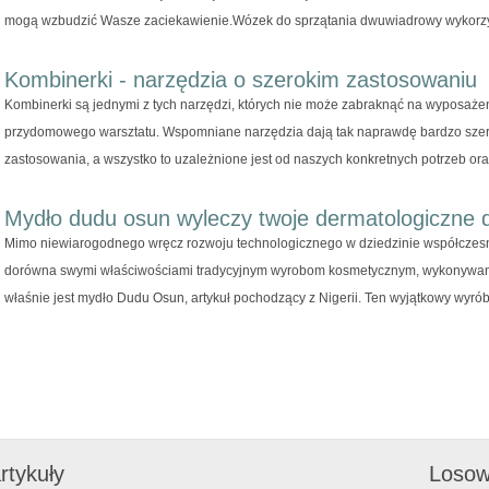
mogą wzbudzić Wasze zaciekawienie.Wózek do sprzątania dwuwiadrowy wykorzys
Kombinerki - narzędzia o szerokim zastosowaniu
Kombinerki są jednymi z tych narzędzi, których nie może zabraknąć na wyposażen
przydomowego warsztatu. Wspomniane narzędzia dają tak naprawdę bardzo szer
zastosowania, a wszystko to uzależnione jest od naszych konkretnych potrzeb oraz
Mydło dudu osun wyleczy twoje dermatologiczne d
Mimo niewiarogodnego wręcz rozwoju technologicznego w dziedzinie współczesne
dorówna swymi właściwościami tradycyjnym wyrobom kosmetycznym, wykonywany
właśnie jest mydło Dudu Osun, artykuł pochodzący z Nigerii. Ten wyjątkowy wyrób
rtykuły
Losow