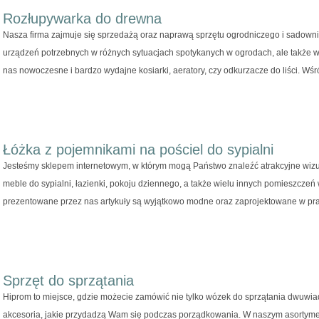
Rozłupywarka do drewna
Nasza firma zajmuje się sprzedażą oraz naprawą sprzętu ogrodniczego i sadown
urządzeń potrzebnych w różnych sytuacjach spotykanych w ogrodach, ale także w
nas nowoczesne i bardzo wydajne kosiarki, aeratory, czy odkurzacze do liści. Wśró
Łóżka z pojemnikami na pościel do sypialni
Jesteśmy sklepem internetowym, w którym mogą Państwo znaleźć atrakcyjne wizu
meble do sypialni, łazienki, pokoju dziennego, a także wielu innych pomieszcze
prezentowane przez nas artykuły są wyjątkowo modne oraz zaprojektowane w pra
Sprzęt do sprzątania
Hiprom to miejsce, gdzie możecie zamówić nie tylko wózek do sprzątania dwuwia
akcesoria, jakie przydadzą Wam się podczas porządkowania. W naszym asortymenc