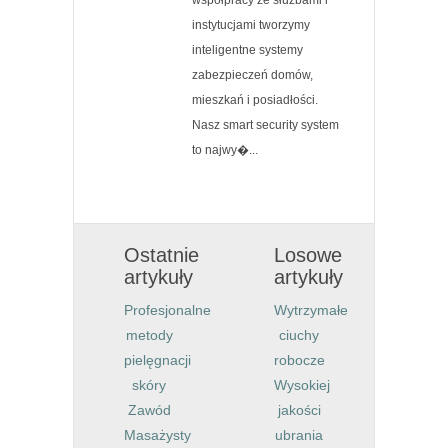
współpracy ze służbami i
instytucjami tworzymy
inteligentne systemy
zabezpieczeń domów,
mieszkań i posiadłości.
Nasz smart security system
to najwy�...
Ostatnie
Losowe
artykuły
artykuły
Profesjonalne
Wytrzymałe
metody
ciuchy
pielęgnacji
robocze
skóry
Wysokiej
Zawód
jakości
Masażysty
ubrania