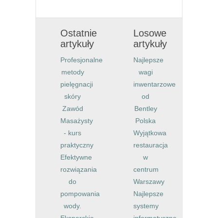
Ostatnie
Losowe
artykuły
artykuły
Profesjonalne
Najlepsze
metody
wagi
pielęgnacji
inwentarzowe
skóry
od
Zawód
Bentley
Masażysty
Polska
- kurs
Wyjątkowa
praktyczny
restauracja
Efektywne
w
rozwiązania
centrum
do
Warszawy
pompowania
Najlepsze
wody.
systemy
Eksperckie
informatyczne