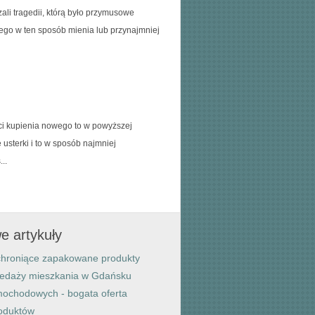
ali tragedii, którą było przymusowe
ego w ten sposób mienia lub przynajmniej
ci kupienia nowego to w powyższej
ę usterki i to w sposób najmniej
..
e artykuły
 chroniące zapakowane produkty
zedaży mieszkania w Gdańsku
mochodowych - bogata oferta
oduktów