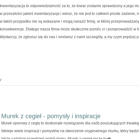
Inwentaryzacja to odpowiedzialność za to, że towar zostanie sprawdzony a jego ilo
w przeszłości jakieś inwentaryzacje i wiesz, że nie jest to całkiem proste zadanie
w takim przypadku nie są wskazane i mogą narazić firmę, w której przeprowadzany
konsekwencje. Dlatego nasza firma może skutecznie pomóc ci i przeprowadzić w t
Wystarczy, że zgłosisz się do nas i omówisz z nami szczegóły, a my czym prędzej p
y
Murek z cegieł - pomysły i inspiracje
Murek oporowy z cegły to doskonałe rozwiązanie dla osób poszukujących trwałe
Istnieje wiele inspiracji i pomysłów na stworzenie oryginalnego murku, który będzie
także ozdabiał przestrzeń wokół domu. Murek z cegieł może by�...