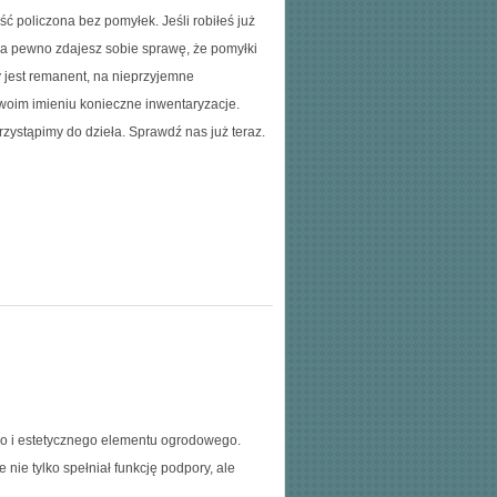
ść policzona bez pomyłek. Jeśli robiłeś już
, na pewno zdajesz sobie sprawę, że pomyłki
 jest remanent, na nieprzyjemne
woim imieniu konieczne inwentaryzacje.
rzystąpimy do dzieła. Sprawdź nas już teraz.
go i estetycznego elementu ogrodowego.
 nie tylko spełniał funkcję podpory, ale