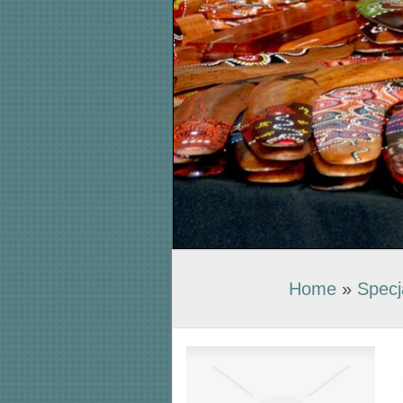
Home
»
Specj