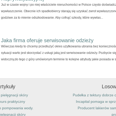
Już w czasie wojny i po niej właściciele nieruchomości w Polsce często doświadcz
wywłaszczenie. Obecnie ich spadkobiercy starają się uzyskać zwrot wywłaszczon
godziwe za to mienie odszkodowanie. Aby cofnąć szkody, które wywłas...
Jaka firma oferuje serwisowanie odzieży
Wówczas kiedy to chcemy przedłużyć okres użytkowania ubrania bez koniecznoś
sytuacji warto jest skorzystać z usługi jaką jest serwisowanie odzieży. Pozbycie si
widoczny,do tego z góry umówionym terminie to kolejne atrybuty jakie posiada w s.
rtykuły
Losow
pielęgnacji skóry
Pudełka z tektury dobrze
kurs praktyczny
Incapital pomaga w spr
do pompowania wody.
Producent lakierów sa
ielęgnacji skóry
pr