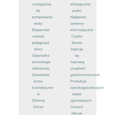
rozwiązania
ekologicznej
do
pralni
pompowania
Najlepsze
wody.
systemy
Eksperckie
informatyczne
metody
Czysto
pielęgnacji
Serwis
skóry
zajmuje
Optymalna
się
technologia
naprawą
chłodzenia
urządzeń
Zawodowe
gastronomicznych
kursy
Produkcja
kosmetyczne
wysokogatunkowych
w
siatek
Zielonej
zgrzewanych
Górze
Certech
oferuje