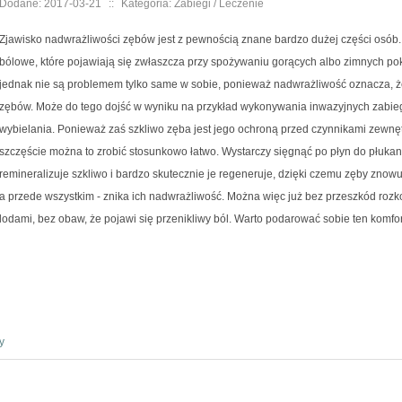
Dodane: 2017-03-21
::
Kategoria: Zabiegi / Leczenie
Zjawisko nadwrażliwości zębów jest z pewnością znane bardzo dużej części osób.
bólowe, które pojawiają się zwłaszcza przy spożywaniu gorących albo zimnych pok
jednak nie są problemem tylko same w sobie, ponieważ nadwrażliwość oznacza, ż
zębów. Może do tego dojść w wyniku na przykład wykonywania inwazyjnych zabie
wybielania. Ponieważ zaś szkliwo zęba jest jego ochroną przed czynnikami zewnę
szczęście można to zrobić stosunkowo łatwo. Wystarczy sięgnąć po płyn do płukania
remineralizuje szkliwo i bardzo skutecznie je regeneruje, dzięki czemu zęby znow
a przede wszystkim - znika ich nadwrażliwość. Można więc już bez przeszkód roz
lodami, bez obaw, że pojawi się przenikliwy ból. Warto podarować sobie ten komfor
y