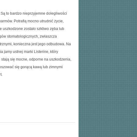
 Są to bardzo nieprzyjemne dolegliwości
armów. Potrafią mocno utrudnić życie,
e uszkodzone zostało szkliwo zęba lub
gów stomatologicznych, zwłaszcza
trznymi, konieczna jest jego odbudowa. Na
 jamy ustnej marki Listerine, który
u stają się mocne, odporne na uszkodzenia,
koszować się gorącą kawą lub zimnymi
t.