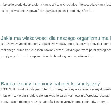
miał takie produkty, jak zielona kawa. Warto wybrać takie miejsce, gdzie kawa jes
sklep jest w stanie zapewnić ci najwyższej jakości produkty, które da...
Jakie ma właściwości dla naszego organizmu ma 
Bardzo ważnym elementem zdrowej, zrównoważonej i skutecznej diety jest błonnik
roślinnego. Mimo że nie jest on trawiony przez ludzki organizm to pełni szereg po
pozytywny i zdrowotny wpływ. Błonnik charakteryzuje się zdolnością...
Bardzo znany i ceniony gabinet kosmetyczny
ESSENTIAL studio urody jest to bardzo znany, ceniony oraz renomowany dolnoślą
miastem, w którym znajduje się ten właśnie salon kosmetyczny. Wrocław jest na
bardzo wiele różnego rodzaju salonów kosmetycznych oraz gabinetów urody, j...