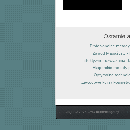
Ostatnie a
Profesjonalne metody 
Zawód Masażysty - 
Efektywne rozwiązania 
Eksperckie metody p
Optymalna technolo
Zawodowe kursy kosmetyc
Copyright © 2026 www.bumerangerzy.pl -
Fr