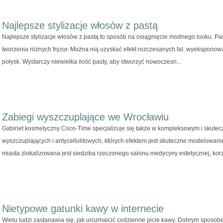
Najlepsze stylizacje włosów z pastą
Najlepsze stylizacje włosów z pastą to sposób na osiągnięcie modnego looku. P
tworzenia różnych fryzur. Można nią uzyskać efekt rozczesanych fal, wyeksponowa
połysk. Wystarczy niewielka ilość pasty, aby stworzyć nowoczesn...
Zabiegi wyszczuplające we Wrocławiu
Gabinet kosmetyczny Coco-Time specjalizuje się także w kompleksowym i skut
wyszczuplających i antycellulitowych, których efektem jest skuteczne modelowani
miasta zlokalizowana jest siedziba rzeczonego salonu medycyny estetycznej, korz
Nietypowe gatunki kawy w internecie
Wielu ludzi zastanawia się, jak urozmaicić codzienne picie kawy. Dobrym sposobe