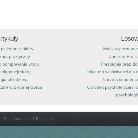
rtykuły
Losow
pielęgnacji skóry
Makijaż permanent
kurs praktyczny
Centrum Profila
do pompowania wody.
Prezbiopia oraz do
ielęgnacji skóry
Jakie ma właściwości dla
gia chłodzenia
Narzędzia pomocn
zne w Zielonej Górze
Ośrodek psychoterapii i r
psychologi
ee Responsive Html5 Templates