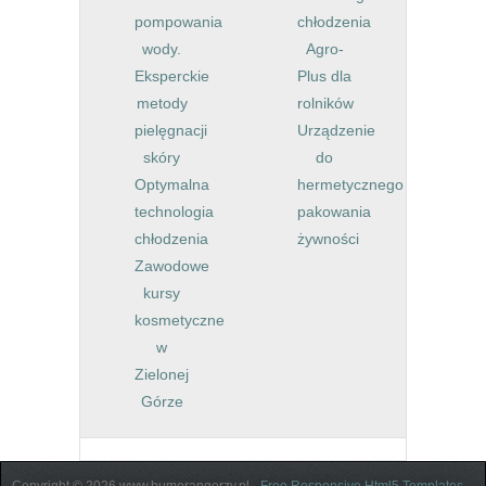
pompowania
chłodzenia
wody.
Agro-
Eksperckie
Plus dla
metody
rolników
pielęgnacji
Urządzenie
skóry
do
Optymalna
hermetycznego
technologia
pakowania
chłodzenia
żywności
Zawodowe
kursy
kosmetyczne
w
Zielonej
Górze
Copyright © 2026 www.bumerangerzy.pl -
Free Responsive Html5 Templates