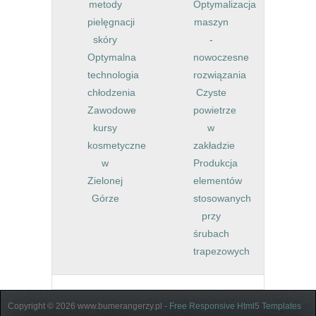
metody
Optymalizacja
pielęgnacji
maszyn
skóry
-
Optymalna
nowoczesne
technologia
rozwiązania
chłodzenia
Czyste
Zawodowe
powietrze
kursy
w
kosmetyczne
zakładzie
w
Produkcja
Zielonej
elementów
Górze
stosowanych
przy
śrubach
trapezowych
Copyright © 2026 www.bumerangerzy.pl -
Free Responsive Html5 Templates