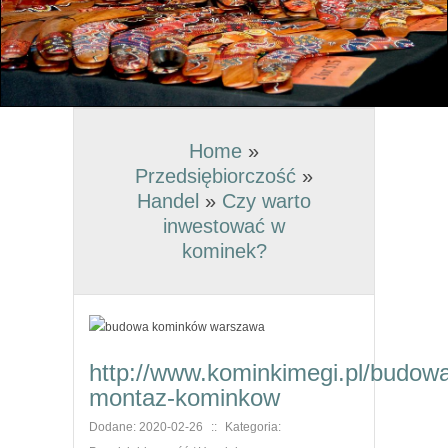
Home
»
Przedsiębiorczość
»
Handel
»
Czy warto
inwestować w
kominek?
http://www.kominkimegi.pl/budow
montaz-kominkow
Dodane: 2020-02-26
::
Kategoria: