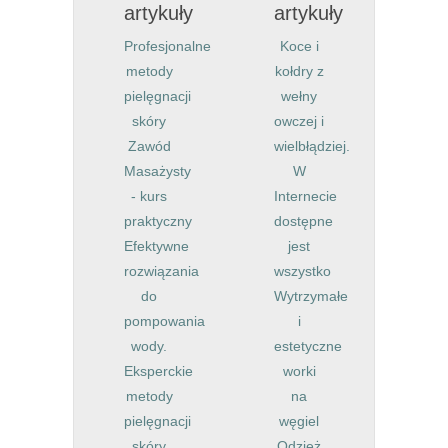
artykuły
artykuły
Profesjonalne
Koce i
metody
kołdry z
pielęgnacji
wełny
skóry
owczej i
Zawód
wielbłądziej.
Masażysty
W
- kurs
Internecie
praktyczny
dostępne
Efektywne
jest
rozwiązania
wszystko
do
Wytrzymałe
pompowania
i
wody.
estetyczne
Eksperckie
worki
metody
na
pielęgnacji
węgiel
skóry
Odzież