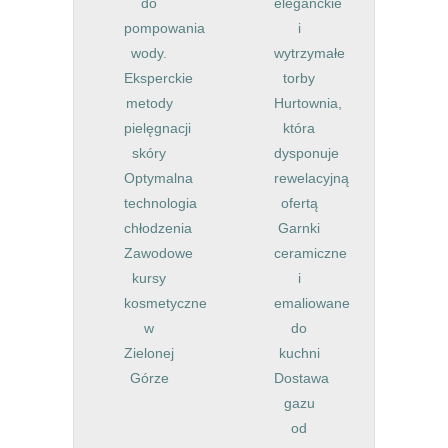
do
eleganckie
pompowania
i
wody.
wytrzymałe
Eksperckie
torby
metody
Hurtownia,
pielęgnacji
która
skóry
dysponuje
Optymalna
rewelacyjną
technologia
ofertą
chłodzenia
Garnki
Zawodowe
ceramiczne
kursy
i
kosmetyczne
emaliowane
w
do
Zielonej
kuchni
Górze
Dostawa
gazu
od