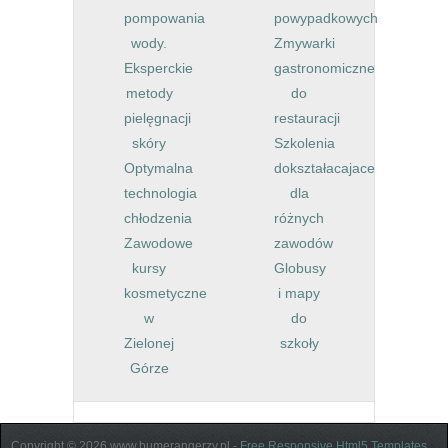
pompowania
powypadkowych
wody.
Zmywarki
Eksperckie
gastronomiczne
metody
do
pielęgnacji
restauracji
skóry
Szkolenia
Optymalna
dokształacajace
technologia
dla
chłodzenia
różnych
Zawodowe
zawodów
kursy
Globusy
kosmetyczne
i mapy
w
do
Zielonej
szkoły
Górze
Copyright © 2026 www.bumerangerzy.pl -
Free Responsive Html5 Templates