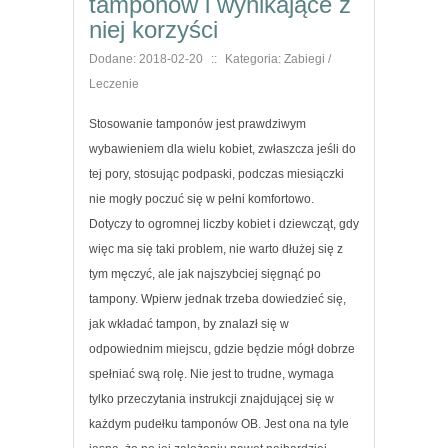
tamponów i wynikające z
niej korzyści
Dodane: 2018-02-20
::
Kategoria: Zabiegi /
Leczenie
Stosowanie tamponów jest prawdziwym
wybawieniem dla wielu kobiet, zwłaszcza jeśli do
tej pory, stosując podpaski, podczas miesiączki
nie mogły poczuć się w pełni komfortowo.
Dotyczy to ogromnej liczby kobiet i dziewcząt, gdy
więc ma się taki problem, nie warto dłużej się z
tym męczyć, ale jak najszybciej sięgnąć po
tampony. Wpierw jednak trzeba dowiedzieć się,
jak wkładać tampon, by znalazł się w
odpowiednim miejscu, gdzie będzie mógł dobrze
spełniać swą rolę. Nie jest to trudne, wymaga
tylko przeczytania instrukcji znajdującej się w
każdym pudełku tamponów OB. Jest ona na tyle