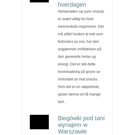
hverdagen
Helsematen og sunn snacks
er svært viktig for hele
menneskets organisme. Det
må alltid huskes at mat som
forbrukes av oss, har den
avgjørende innflytelsen på
den generelle helse og
energi. Det er slik dette
hovedsakelig på grunn av
innholdet av mat snacks.
Hvis det er en søppelmat,
spiser denne en få mange
farli...
Biegówki pod tani
wynajem w
Warszawie