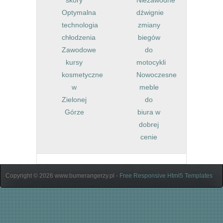
skóry
Niezawodne
Optymalna
dźwignie
technologia
zmiany
chłodzenia
biegów
Zawodowe
do
kursy
motocykli
kosmetyczne
Nowoczesne
w
meble
Zielonej
do
Górze
biura w
dobrej
cenie
Copyright © 2026 www.bumerangerzy.pl -
Free Responsive Html5 Templates